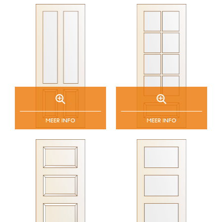
van onze deuren.
Productie
In onze moderne fabriek in Ermelo worden houten
binnendeuren onder continue kwaliteitsbewaking en
volgens een gestroomlijnd proces geproduceerd. Onze
deuren worden vervaardigd van hoogwaardig en
duurzaam hardhout. Berg Deuren combineert kennis,
kunde en geavanceerde productietechnieken met
ontwerp en kwaliteitssterkte. Dit maakt dat de plaat,
paneel, glas en brandwerende deuren voorzien zijn van
isolerende, duurzame en geluidswerende eigenschappen.
MEER INFO
MEER INFO
Levering
Voor opdrachtgevers zoals timmerfabrieken,
renovatiebedrijven en deurenshowrooms staan wij
bekend om onze hoge leveringsbetrouwbaarheid. Als
onze maatwerk deuren voor de professionele markt
worden binnen 15 dagen geleverd.
Bekijk hieronder al onze houten binnendeuren. Laat u
inspireren en download alle specificaties voor uw
nieuwbouw- of renovatieproject. Meer weten over onze