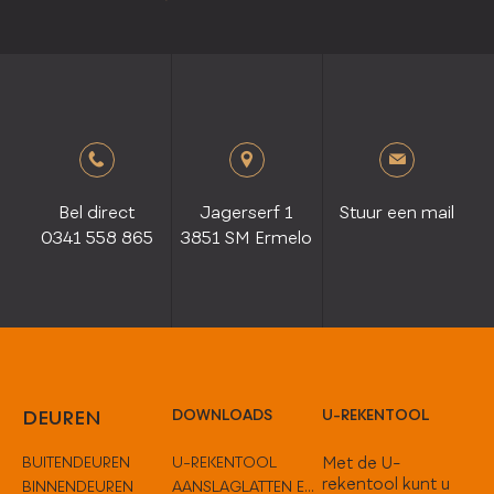
Bel direct
Jagerserf 1
Stuur een mail
0341 558 865
3851 SM Ermelo
DEUREN
DOWNLOADS
U-REKENTOOL
BUITENDEUREN
U-REKENTOOL
Met de U-
rekentool kunt u
BINNENDEUREN
AANSLAGLATTEN EN TUSSENOPLOSSINGEN