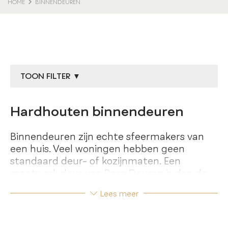
HOME
BINNENDEUREN
TOON FILTER ▼
Hardhouten binnendeuren
Binnendeuren zijn echte sfeermakers van
een huis. Veel woningen hebben geen
standaard deur- of kozijnmaten. Een
maatwerk deur van Berg Deuren is dan de
oplossing. Verfraai een deur met bijpassend
Lees meer
deurbeslag, scharnier en glassoort. Wij zijn
uw bouwpartner die vanaf het voortraject
graag met u meedenkt over de toepassing