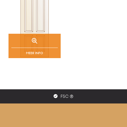
MEER INFO
FSC ®