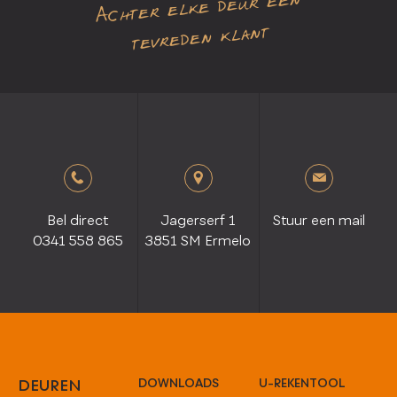
Achter elke deur een
tevreden klant
Bel direct
Jagerserf 1
Stuur een mail
0341 558 865
3851 SM Ermelo
DEUREN
DOWNLOADS
U-REKENTOOL