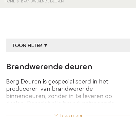
HOME
BRANDWERENDE DEUREN
TOON FILTER ▼
Brandwerende deuren
Berg Deuren is gespecialiseerd in het
produceren van brandwerende
binnendeuren, zonder in te leveren op
design. Doordat alle brandvertragende
elementen zijn opgenomen in de deur zelf,
Lees meer
hebben wij dé oplossing voor elk type
woning. Van landelijk tot en met modern!