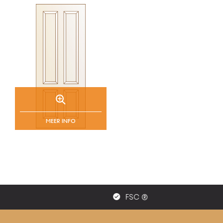
Brandveiligheid is een belangrijk item bij zowel woningen
als kantoren en bedrijfsruimtes. Onze brandwerende
binnendeuren worden ontwikkeld volgens de reguliere
Nederlandse richtlijnen. Een deur moet een bepaald
aantal minuten brandwerend zijn, waardoor een brand
minder snel verder ontwikkelt.
Ook de brandwerende binnendeuren kunnen worden
verfraaid met bijpassend deurbeslag, scharnier en
glassoort. Vervaardigd van hoogwaardig en duurzaam
hardhout in combinatie met kennis, kunde en
geavanceerde productietechnieken. Wij zijn uw partner
die vanaf het voortraject graag met u meedenkt over de
MEER INFO
toepassing van onze deuren.
Download en bekijk de technische specificaties van onze
brandwerende deuren. Wilt u een deur zelf bekijken en
beleven? Bezoek een deurenspeciaalzaak van onze
deuren bij u in de buurt.
FSC ®