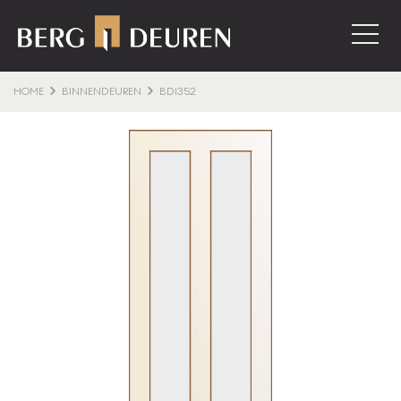
HOME
BINNENDEUREN
BDI352