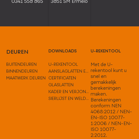
0341 558 865
3851 SM Ermelo
DEUREN
DOWNLOADS
U-REKENTOOL
BUITENDEUREN
U-REKENTOOL
Met de U-
rekentool kunt u
BINNENDEUREN
AANSLAGLATTEN EN TUSSENOPLOSSINGEN
snel en
MAATWERK DEUREN
CERTIFICATEN
gemakkelijk
GLASLATTEN
berekeningen
KADER EN VERJONGEN
maken.
SIERLIJST EN WELDORPELS
Berekeningen
conform NEN
4068:2012 / NEN-
EN-ISO 10077-
1:2006 / NEN-EN-
ISO 10077-
2:2012.