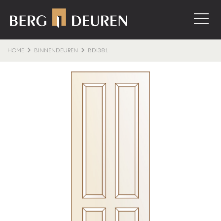
HOME
BINNENDEUREN
BDI381