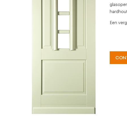
glasopen
hardhout
Een verg
CON