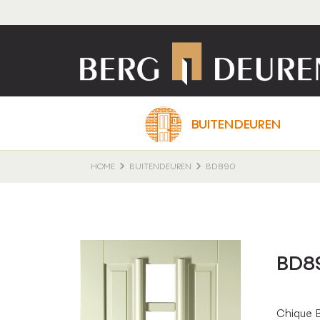
BUITENDEUREN
HOME
BUITENDEUREN
BD890
BD8
Chique B