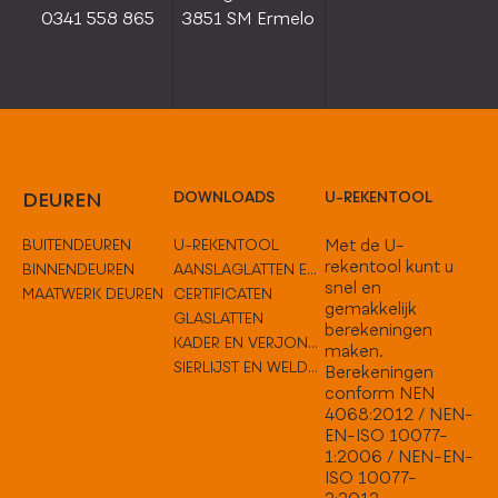
0341 558 865
3851 SM Ermelo
DEUREN
DOWNLOADS
U-REKENTOOL
BUITENDEUREN
U-REKENTOOL
Met de U-
rekentool kunt u
BINNENDEUREN
AANSLAGLATTEN EN TUSSENOPLOSSINGEN
snel en
MAATWERK DEUREN
CERTIFICATEN
gemakkelijk
GLASLATTEN
berekeningen
KADER EN VERJONGEN
maken.
SIERLIJST EN WELDORPELS
Berekeningen
conform NEN
4068:2012 / NEN-
EN-ISO 10077-
1:2006 / NEN-EN-
ISO 10077-