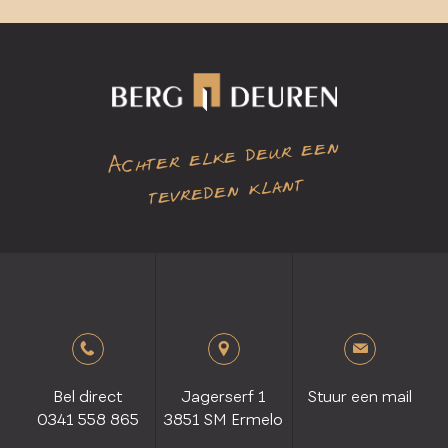
Achter elke deur een
tevreden klant
Bel direct
Jagerserf 1
Stuur een mail
0341 558 865
3851 SM Ermelo